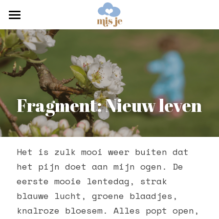
home
boek
onderzoek
Fragment: Nieuw leven
blog
over
contact
Het is zulk mooi weer buiten dat 
het pijn doet aan mijn ogen. De 
Zoeken
eerste mooie lentedag, strak 
blauwe lucht, groene blaadjes, 
knalroze bloesem. Alles popt open, 